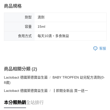
商品規格
劑型
滴劑
容量
15ml
食用方式
每天10滴，多食無益
客服
商品相關分類 (2)
Lactobact 德國萊德寶益生菌
BABY TROPFEN 幼兒配方滴劑(0-
8歲)
Lactobact 德國萊德寶益生菌
┃即期全新品 買一送一
本分類熱銷
全站排行