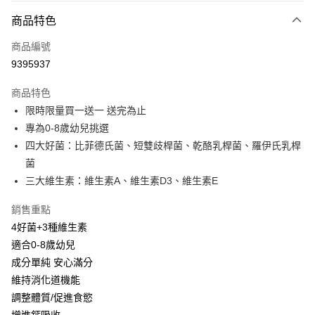
3 期 0 利率 每期
NT$400
21家銀行
商品特色
6 期 0 利率 每期
NT$200
21家銀行
合作金庫商業銀行
第一商業銀行
商品編號
華南商業銀行
彰化商業銀行
合作金庫商業銀行
第一商業銀行
9395937
超商取貨付款
上海商業儲蓄銀行
台北富邦商業銀行
華南商業銀行
彰化商業銀行
國泰世華商業銀行
兆豐國際商業銀行
LINE Pay
上海商業儲蓄銀行
台北富邦商業銀行
商品特色
臺灣中小企業銀行
台中商業銀行
國泰世華商業銀行
兆豐國際商業銀行
限時限量買一送一 送完為止
匯豐（台灣）商業銀行
華泰商業銀行
Apple Pay
臺灣中小企業銀行
台中商業銀行
專為0-8歲幼兒挑選
聯邦商業銀行
遠東國際商業銀行
匯豐（台灣）商業銀行
華泰商業銀行
街口支付
元大商業銀行
永豐商業銀行
四大好菌：比菲德氏菌、短雙歧桿菌、乾酪乳桿菌、羅伊氏乳桿
聯邦商業銀行
遠東國際商業銀行
玉山商業銀行
星展（台灣）商業銀行
菌
元大商業銀行
永豐商業銀行
悠遊付
台新國際商業銀行
中國信託商業銀行
玉山商業銀行
星展（台灣）商業銀行
三大維生素：維生素A、維生素D3、維生素E
台灣樂天信用卡公司
台新國際商業銀行
中國信託商業銀行
Google Pay
台灣樂天信用卡公司
銷售重點
全盈+PAY
4好菌+3種維生素
適合0-8歲幼兒
ATM付款
成分單純 安心滿分
維持消化道機能
運送方式
調整體質/促進食慾
全家取貨付款