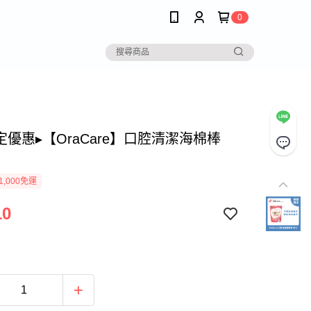
0
定優惠▸【OraCare】口腔清潔海棉棒
1,000免運
10