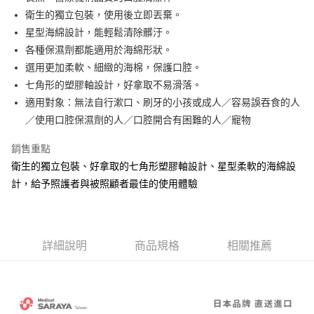
華南商業銀行
彰化商業銀行
合作金庫商業銀行
第一商業銀行
超商取貨付款
衛生的獨立包裝，使用後立即丟棄。
上海商業儲蓄銀行
台北富邦商業銀行
華南商業銀行
彰化商業銀行
國泰世華商業銀行
兆豐國際商業銀行
星型海綿設計，能輕鬆清除髒汙。
LINE Pay
上海商業儲蓄銀行
台北富邦商業銀行
臺灣中小企業銀行
台中商業銀行
各種保濕劑都能適用於海綿形狀。
國泰世華商業銀行
兆豐國際商業銀行
匯豐（台灣）商業銀行
華泰商業銀行
Apple Pay
臺灣中小企業銀行
台中商業銀行
選用更加柔軟、細緻的海棉，保護口腔。
聯邦商業銀行
遠東國際商業銀行
匯豐（台灣）商業銀行
華泰商業銀行
七角形的塑膠軸設計，好拿取不易滑落。
街口支付
元大商業銀行
永豐商業銀行
聯邦商業銀行
遠東國際商業銀行
適用對象：無法自行漱口、刷牙的小孩或成人／容易誤吞食的人
玉山商業銀行
星展（台灣）商業銀行
元大商業銀行
永豐商業銀行
悠遊付
／使用口腔保濕劑的人／口腔開合有困難的人／寵物
台新國際商業銀行
中國信託商業銀行
玉山商業銀行
星展（台灣）商業銀行
台灣樂天信用卡公司
台新國際商業銀行
中國信託商業銀行
Google Pay
銷售重點
台灣樂天信用卡公司
衛生的獨立包裝、好拿取的七角形塑膠軸設計、星型柔軟的海綿設
ATM付款
計，給予照護者與被照顧者最佳的使用體驗
運送方式
全家取貨付款
每筆NT$60
詳細說明
商品規格
相關推薦
付款後全家取貨
每筆NT$60，滿NT$1,000(含以上)免運費