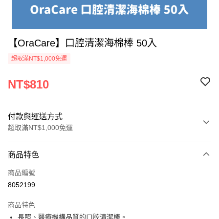
【OraCare】口腔清潔海棉棒 50入
超取滿NT$1,000免運
NT$810
付款與運送方式
超取滿NT$1,000免運
付款方式
商品特色
信用卡一次付款
商品編號
信用卡分期付款
8052199
3 期 0 利率 每期
NT$270
21家銀行
商品特色
6 期 0 利率 每期
NT$135
21家銀行
合作金庫商業銀行
第一商業銀行
長照、醫療機構品質的口腔清潔棒。