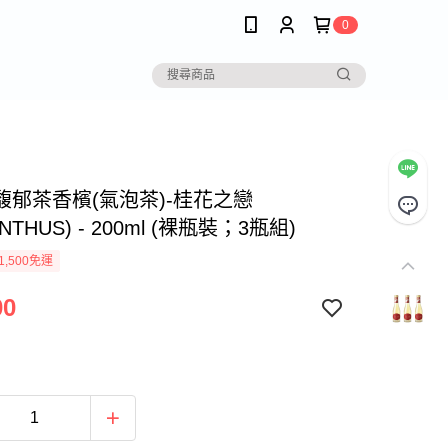
0
馥郁茶香檳(氣泡茶)-桂花之戀
NTHUS) - 200ml (裸瓶裝；3瓶組)
1,500免運
00