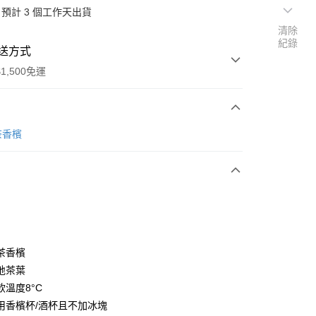
預計 3 個工作天出貨
清除
紀錄
送方式
1,500免運
次付款
 茶香檳
期付款
0 利率 每期
NT$300
21家銀行
0 利率 每期
NT$150
21家銀行
庫商業銀行
第一商業銀行
業銀行
彰化商業銀行
庫商業銀行
第一商業銀行
業儲蓄銀行
台北富邦商業銀行
業銀行
彰化商業銀行
華商業銀行
兆豐國際商業銀行
茶香檳
業儲蓄銀行
台北富邦商業銀行
小企業銀行
台中商業銀行
地茶葉
華商業銀行
兆豐國際商業銀行
台灣）商業銀行
華泰商業銀行
小企業銀行
台中商業銀行
飲溫度8°C
業銀行
遠東國際商業銀行
台灣）商業銀行
華泰商業銀行
用香檳杯/酒杯且不加冰塊
業銀行
永豐商業銀行
業銀行
遠東國際商業銀行