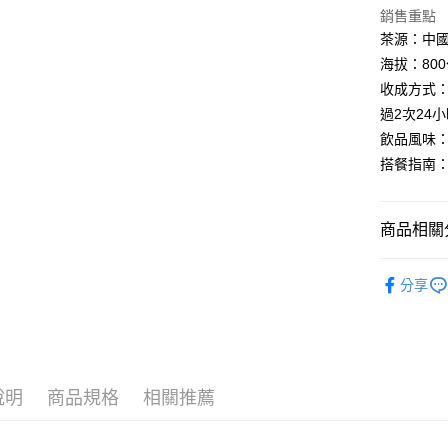
玉山商
銷售重點
元大商
Google Pa
台新國
茶源：中
玉山商
台灣樂
台新國
全盈+PAY
海拔：80
台灣樂
收成方式
ATM付款
過2次24
飲品風味
搭餐指南：
運送方式
7-11取貨
每筆NT$1
商品相關分
宅配取貨
SAICHO
分享
每筆NT$1
說明
商品規格
相關推薦