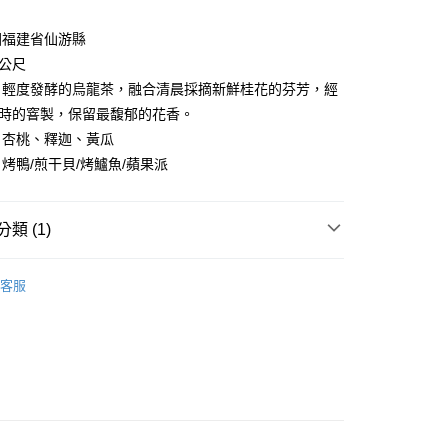
業銀行
星展（台灣）商業銀行
業銀行
永豐商業銀行
y
際商業銀行
中國信託商業銀行
國福建省仙游縣
業銀行
星展（台灣）商業銀行
天信用卡公司
際商業銀行
中國信託商業銀行
0公尺
天信用卡公司
：輕度發酵的烏龍茶，融合清晨採摘新鮮桂花的芬芳，經
小時的窨製，保留最馥郁的花香。
：杏桃、釋迦、黃瓜
烤鴨/煎干貝/烤鱸魚/蘋果派
00，滿NT$1,500(含以上)免運費
類 (1)
 茶香檳(氣泡茶)
桂花之戀(OSMANTHUS)
客服
00，滿NT$1,500(含以上)免運費