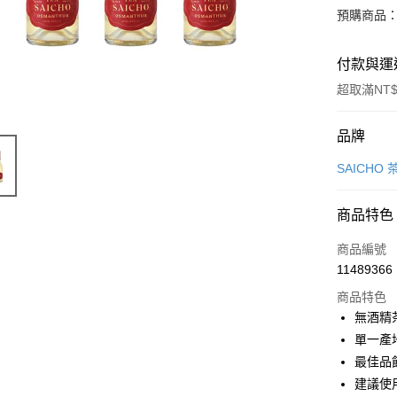
預購商品：
付款與運
超取滿NT$
付款方式
品牌
信用卡一
SAICHO
信用卡分
商品特色
3 期 
商品編號
6 期 
合作金
11489366
華南商
合作金
LINE Pay
上海商
商品特色
華南商
國泰世
無酒精
Apple Pay
上海商
臺灣中
單一產
國泰世
匯豐（
街口支付
臺灣中
最佳品
聯邦商
匯豐（
建議使
悠遊付
元大商
聯邦商