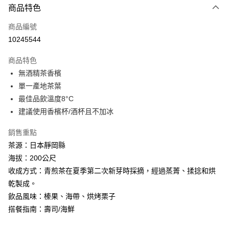
3 期 0 利率 每期
NT$360
21家銀行
商品特色
6 期 0 利率 每期
NT$180
21家銀行
合作金庫商業銀行
第一商業銀行
商品編號
華南商業銀行
彰化商業銀行
合作金庫商業銀行
第一商業銀行
10245544
LINE Pay
上海商業儲蓄銀行
台北富邦商業銀行
華南商業銀行
彰化商業銀行
國泰世華商業銀行
兆豐國際商業銀行
Apple Pay
上海商業儲蓄銀行
台北富邦商業銀行
商品特色
臺灣中小企業銀行
台中商業銀行
國泰世華商業銀行
兆豐國際商業銀行
無酒精茶香檳
匯豐（台灣）商業銀行
華泰商業銀行
街口支付
臺灣中小企業銀行
台中商業銀行
單一產地茶葉
聯邦商業銀行
遠東國際商業銀行
匯豐（台灣）商業銀行
華泰商業銀行
悠遊付
元大商業銀行
永豐商業銀行
最佳品飲溫度8°C
聯邦商業銀行
遠東國際商業銀行
玉山商業銀行
星展（台灣）商業銀行
建議使用香檳杯/酒杯且不加冰
元大商業銀行
永豐商業銀行
Google Pay
台新國際商業銀行
中國信託商業銀行
玉山商業銀行
星展（台灣）商業銀行
台灣樂天信用卡公司
銷售重點
台新國際商業銀行
中國信託商業銀行
全盈+PAY
台灣樂天信用卡公司
茶源：日本靜岡縣
ATM付款
海拔：200公尺
收成方式：青煎茶在夏季第二次新芽時採摘，經過蒸菁、揉捻和烘
運送方式
乾製成。
7-11取貨
飲品風味：榛果、海帶、烘烤栗子
每筆NT$100，滿NT$1,500(含以上)免運費
搭餐指南：壽司/海鮮
宅配取貨