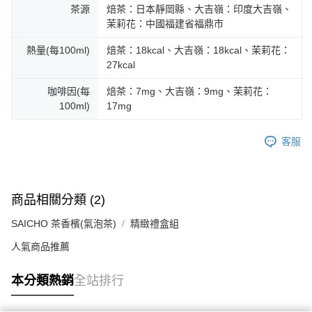
茶源
焙茶：日本靜岡縣、大吉嶺：印度大吉嶺、
茉莉花：中國福建省福鼎市
熱量(每100ml)
焙茶：18kcal、大吉嶺：18kcal、茉莉花：
27kcal
咖啡因(每
焙茶：7mg、大吉嶺：9mg、茉莉花：
100ml)
17mg
客服
商品相關分類 (2)
SAICHO 茶香檳(氣泡茶)
精緻禮盒組
人氣商品推薦
本分類熱銷
全站排行