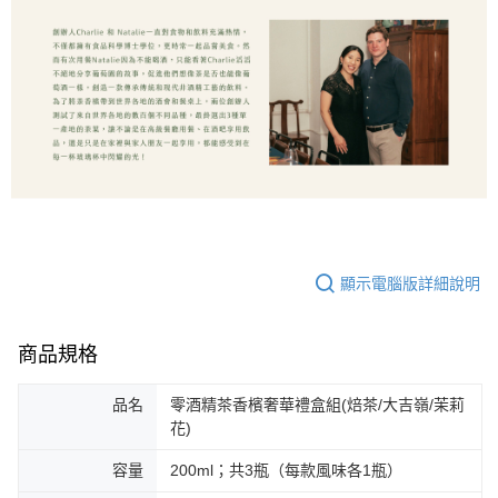
顯示電腦版詳細說明
商品規格
品名
零酒精茶香檳奢華禮盒組(焙茶/大吉嶺/茉莉
花)
容量
200ml；共3瓶（每款風味各1瓶）