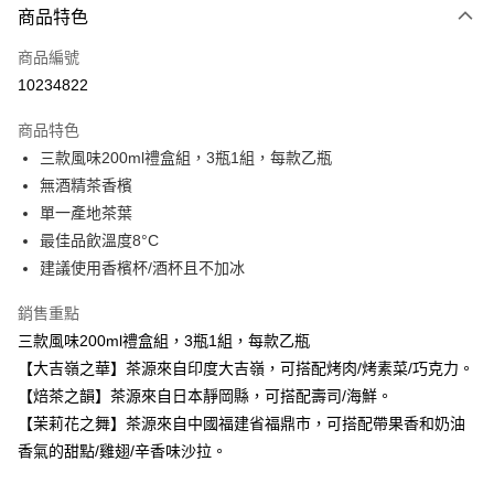
3 期 0 利率 每期
NT$333
21家銀行
商品特色
6 期 0 利率 每期
NT$166
21家銀行
合作金庫商業銀行
第一商業銀行
商品編號
華南商業銀行
彰化商業銀行
合作金庫商業銀行
第一商業銀行
10234822
LINE Pay
上海商業儲蓄銀行
台北富邦商業銀行
華南商業銀行
彰化商業銀行
國泰世華商業銀行
兆豐國際商業銀行
Apple Pay
上海商業儲蓄銀行
台北富邦商業銀行
商品特色
臺灣中小企業銀行
台中商業銀行
國泰世華商業銀行
兆豐國際商業銀行
三款風味200ml禮盒組，3瓶1組，每款乙瓶
匯豐（台灣）商業銀行
華泰商業銀行
街口支付
臺灣中小企業銀行
台中商業銀行
無酒精茶香檳
聯邦商業銀行
遠東國際商業銀行
匯豐（台灣）商業銀行
華泰商業銀行
悠遊付
元大商業銀行
永豐商業銀行
單一產地茶葉
聯邦商業銀行
遠東國際商業銀行
玉山商業銀行
星展（台灣）商業銀行
最佳品飲溫度8°C
元大商業銀行
永豐商業銀行
Google Pay
台新國際商業銀行
中國信託商業銀行
玉山商業銀行
星展（台灣）商業銀行
建議使用香檳杯/酒杯且不加冰
台灣樂天信用卡公司
台新國際商業銀行
中國信託商業銀行
全盈+PAY
台灣樂天信用卡公司
銷售重點
ATM付款
三款風味200ml禮盒組，3瓶1組，每款乙瓶
【大吉嶺之華】茶源來自印度大吉嶺，可搭配烤肉/烤素菜/巧克力。
運送方式
【焙茶之韻】茶源來自日本靜岡縣，可搭配壽司/海鮮。
7-11取貨
【茉莉花之舞】茶源來自中國福建省福鼎市，可搭配帶果香和奶油
每筆NT$100，滿NT$1,500(含以上)免運費
香氣的甜點/雞翅/辛香味沙拉。
宅配取貨