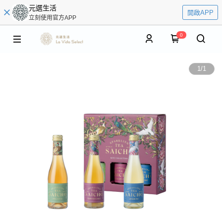
元選生活
開啟APP
立刻使用官方APP
0
1
/
1