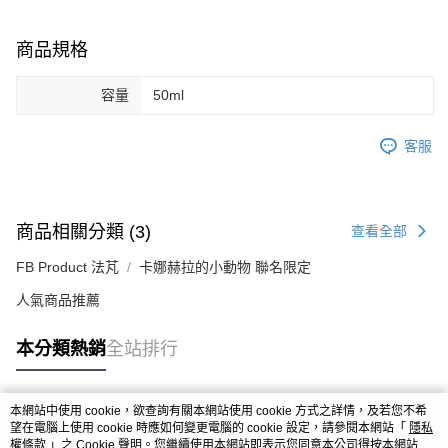
商品規格
容量
50ml
客服
商品相關分類 (3)
查看全部
FB Product 法芃
卡娜赫拉的小動物 聯名限定
人氣商品推薦
本分類熱銷
全站排行
本網站中使用 cookie，欲查詢有關本網站使用 cookie 方式之詳情，及若您不希
熱門標籤
望在電腦上使用 cookie 時應如何變更電腦的 cookie 設定，請參閱本網站「
隱私
權條款
」之 Cookie 聲明。您繼續使用本網站即表示您同意本公司得按本網站使