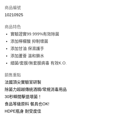
6 期 0 利率 每期
NT$18
21家銀行
合作金庫商業銀行
第一商業銀行
商品編號
華南商業銀行
彰化商業銀行
合作金庫商業銀行
第一商業銀行
10210925
超商取貨付款
上海商業儲蓄銀行
台北富邦商業銀行
華南商業銀行
彰化商業銀行
國泰世華商業銀行
兆豐國際商業銀行
LINE Pay
上海商業儲蓄銀行
台北富邦商業銀行
商品特色
臺灣中小企業銀行
台中商業銀行
國泰世華商業銀行
兆豐國際商業銀行
實驗證實99.999%有效除菌
匯豐（台灣）商業銀行
華泰商業銀行
Apple Pay
臺灣中小企業銀行
台中商業銀行
添加檸檬酸 抑制壞菌
聯邦商業銀行
遠東國際商業銀行
匯豐（台灣）商業銀行
華泰商業銀行
街口支付
元大商業銀行
永豐商業銀行
添加甘油 保濕護手
聯邦商業銀行
遠東國際商業銀行
玉山商業銀行
星展（台灣）商業銀行
添加蘆薈 溫和鎖水
元大商業銀行
永豐商業銀行
悠遊付
台新國際商業銀行
中國信託商業銀行
玉山商業銀行
星展（台灣）商業銀行
細菌/套膜/無套膜病毒 有效K.O.
台灣樂天信用卡公司
台新國際商業銀行
中國信託商業銀行
Google Pay
台灣樂天信用卡公司
銷售重點
全盈+PAY
法國頂尖實驗室研製
除菌力超越傳統酒精/常規消毒用品
ATM付款
30秒瞬間擊退壞菌！
食品等級原料 餐具也OK!
運送方式
HDPE瓶身 耐受度佳
全家取貨付款
每筆NT$60